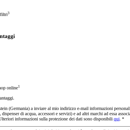
3
iltri
antaggi
1
shop online
vantaggi.
(Germania) a inviare al mio indirizzo e-mail informazioni personalizz
i, dispenser di acqua, accessori e servizi) e ad altri marchi ad essa assoc
eriori informazioni sulla protezione dei dati sono disponibili
qui
. *