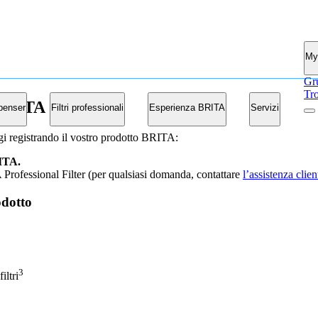
My
Gr
Tro
 BRITA
penser
Filtri professionali
Esperienza BRITA
Servizi
ggi registrando il vostro prodotto BRITA:
BRITA.
 Professional Filter (per qualsiasi domanda, contattare
l’assistenza clien
odotto
3
iltri