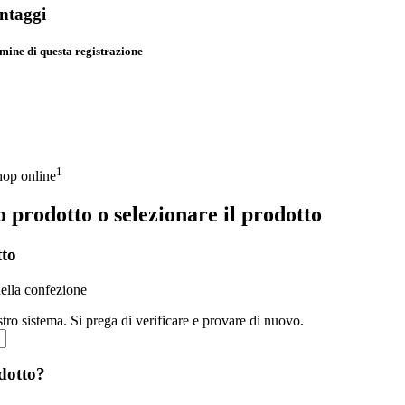
antaggi
rmine di questa registrazione
1
shop online
o prodotto o selezionare il prodotto
tto
della confezione
ro sistema. Si prega di verificare e provare di nuovo.
odotto?