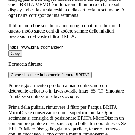
che il BRITA MEMO è in funzione. Il numero di barre sul
display indica la durata residua della cartuccia in settimane. A
ogni barra corrisponde una settimana.
Il filtro andrebbe sostituito almeno ogni quattro settimane. In
questo modo sarete certi di godere sempre delle migliori
prestazioni del vostro filtro BRITA.
Copy
Borraccia filtrante
Come si pulisce la borraccia filtrante BRITA?
Pulire regolarmente i prodotti a mano utilizzando un
detergente delicato o in lavastoviglie (max. 55 °C). Smontare
l’unità se si utilizza una lavastoviglie.
Prima della pulizia, rimuovere il filtro per l’acqua BRITA
MicroDisc e conservarlo su una superficie pulita. Ogni
settimana si consiglia di posizionare BRITA MicroDisc in un
contenitore pulito e di versare acqua bollente sopra di esso. Se
BRITA MicroDisc galleggia in superficie, tenerlo immerso
con un cucchiaio. Dopo cinque minuti, rimuoverlo e