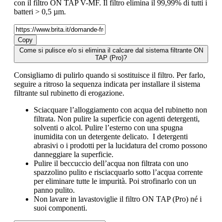
con il filtro ON TAP V-MF. Il filtro elimina il 99,99% di tutti i
batteri > 0,5 µm.
Copy
Come si pulisce e/o si elimina il calcare dal sistema filtrante ON
TAP (Pro)?
Consigliamo di pulirlo quando si sostituisce il filtro. Per farlo,
seguire a ritroso la sequenza indicata per installare il sistema
filtrante sul rubinetto di erogazione.
Sciacquare l’alloggiamento con acqua del rubinetto non
filtrata. Non pulire la superficie con agenti detergenti,
solventi o alcol. Pulire l’esterno con una spugna
inumidita con un detergente delicato. I detergenti
abrasivi o i prodotti per la lucidatura del cromo possono
danneggiare la superficie.
Pulire il beccuccio dell’acqua non filtrata con uno
spazzolino pulito e risciacquarlo sotto l’acqua corrente
per eliminare tutte le impurità. Poi strofinarlo con un
panno pulito.
Non lavare in lavastoviglie il filtro ON TAP (Pro) né i
suoi componenti.