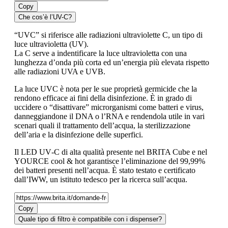
Copy
Che cos’è l’UV-C?
“UVC” si riferisce alle radiazioni ultraviolette C, un tipo di
luce ultravioletta (UV).
La C serve a indentificare la luce ultravioletta con una
lunghezza d’onda più corta ed un’energia più elevata rispetto
alle radiazioni UVA e UVB.
La luce UVC è nota per le sue proprietà germicide che la
rendono efficace ai fini della disinfezione. È in grado di
uccidere o “disattivare” microrganismi come batteri e virus,
danneggiandone il DNA o l’RNA e rendendola utile in vari
scenari quali il trattamento dell’acqua, la sterilizzazione
dell’aria e la disinfezione delle superfici.
Il LED UV‑C di alta qualità presente nel BRITA Cube e nel
YOURCE cool & hot garantisce l’eliminazione del 99,99%
dei batteri presenti nell’acqua. È stato testato e certificato
dall’IWW, un istituto tedesco per la ricerca sull’acqua.
Copy
Quale tipo di filtro è compatibile con i dispenser?